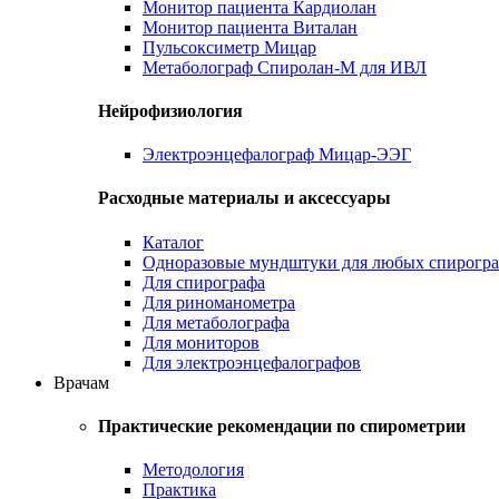
Монитор пациента Кардиолан
Монитор пациента Виталан
Пульсоксиметр Мицар
Метаболограф Спиролан-М для ИВЛ
Нейрофизиология
Электроэнцефалограф Мицар-ЭЭГ
Расходные материалы и аксессуары
Каталог
Одноразовые мундштуки для любых спирогр
Для спирографа
Для риноманометра
Для метаболографа
Для мониторов
Для электроэнцефалографов
Врачам
Практические рекомендации по спирометрии
Методология
Практика